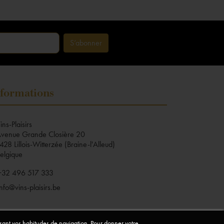
formations
ins-Plaisirs
venue Grande Closière 20
428 Lillois-Witterzée (Braine-l'Alleud)
elgique
+32 496 517 333
info@vins-plaisirs.be
lysant vos habitudes de navigation. Pour donner votre