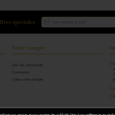
fres spéciales
Votre compte
In
V
Suivi de commande
A
Connexion
1
Créez votre compte
B
améliorer nos services et vous montrer des publicités liées à vos préférences en ana