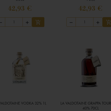
42,93 €
42,93 €





Ajouter au panier
A
VALDOTAINE VODKA 32% 1L
LA VALDOTAINE GRAPPA TOU

Aperçu rapide

Aperçu rapide
40% 70CL