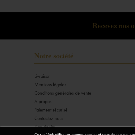
Recevez nos of
Notre société
Livraison
Mentions légales
Conditions générales de vente
A propos
Paiement sécurisé
Contactez-nous
Plan du site
Ce site Web utilise ses propres cookies et ceux de tiers pour 