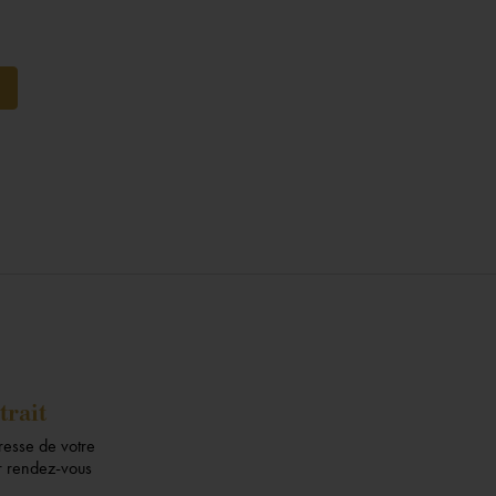

jouter au panier
trait
dresse de votre
ur rendez-vous