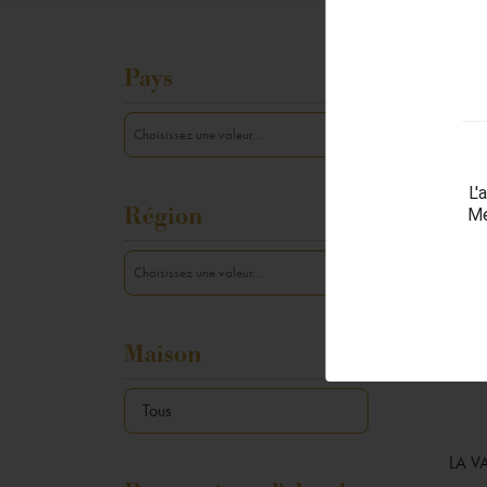
Val
Pays
Il y a 5
L'
Région
Me
Maison
LA V