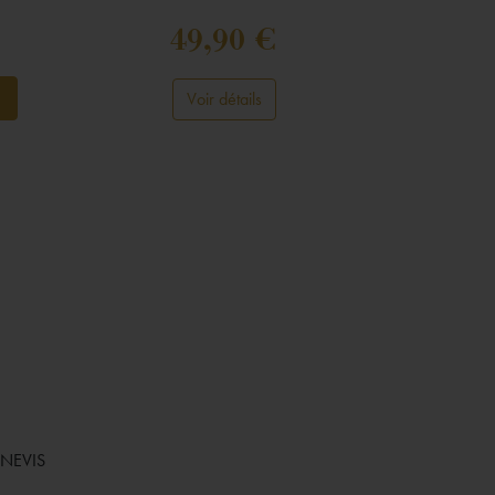
49,90 €

Voir détails
jouter au panier
RNEVIS