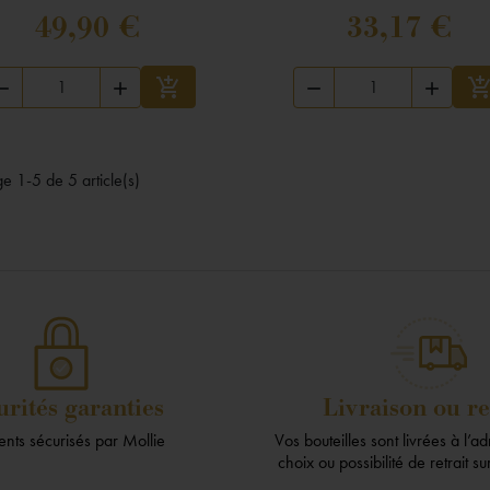
49,90 €
33,17 €





Ajouter au panier
A
e 1-5 de 5 article(s)
urités garanties
Livraison ou re
nts sécurisés par Mollie
Vos bouteilles sont livrées à l’a
choix ou possibilité de retrait s