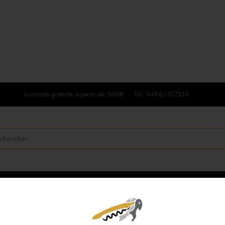
Livraison gratuite à partir de 200€ Tél: 0496/517333
SPIRITUEUX
BOX DE VINS