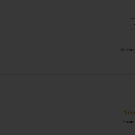
Affichag
Séc
Paieme