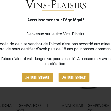
 D&#039;Aoste
Avertissement sur l'âge légal !
 produits.
Bienvenue sur le site Vins-Plaisirs.
accès de ce site vendant de l'alcool n'est pas accordé aux mineu
rci de nous certifier d'avoir plus de 18 ans pour passer comman
L'abus d'alcool est dangereux pour la santé. A consommer avec
modération.
Je suis mineur
Je suis majeur
ALDOTAINE GRAPPA TORRETTE
LA VALDOTAINE GRAPPA GRA

Aperçu rapide

Aperçu rapide
50CL
70CL