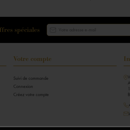
fres spéciales
Votre compte
In
V
Suivi de commande
A
Connexion
1
Créez votre compte
B