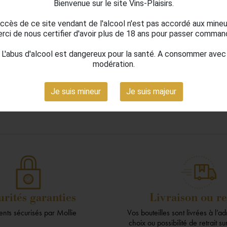
Bienvenue sur le site Vins-Plaisirs.
res
accès de ce site vendant de l'alcool n'est pas accordé aux mineu
rci de nous certifier d'avoir plus de 18 ans pour passer comman
n produit disponible pour le moment
L'abus d'alcool est dangereux pour la santé. A consommer avec
modération.
 l'écoute ! D'autres produits seront affichés ici au fur et à mesure qu'ils se
Je suis mineur
Je suis majeur

r à la page d'accueil
urités garanties
Livraison ou re
nts sécurisés par Mollie
Vos bouteilles sont livrées à l’a
choix ou possibilité de retrait s