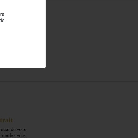
rs.
de.
ront ajoutés.
trait
dresse de votre
ur rendez-vous