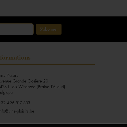
formations
ins-Plaisirs
venue Grande Closière 20
428 Lillois-Witterzée (Braine-l'Alleud)
elgique
+32 496 517 333
info@vins-plaisirs.be