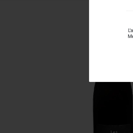
L'
Me