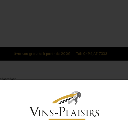
Livraison gratuite à partir de 200€ Tél: 0496/517333
SPIRITUEUX
BOX DE VINS