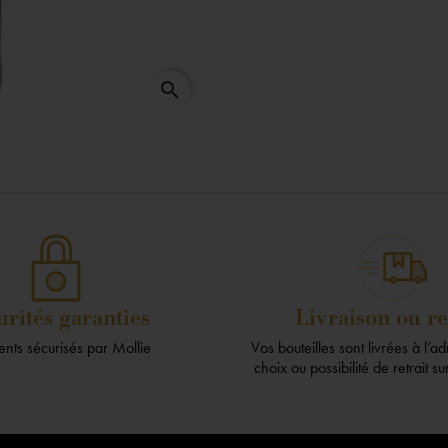
search
urités garanties
Livraison ou re
nts sécurisés par Mollie
Vos bouteilles sont livrées à l’a
choix ou possibilité de retrait s