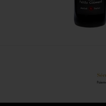
Séc
Paieme