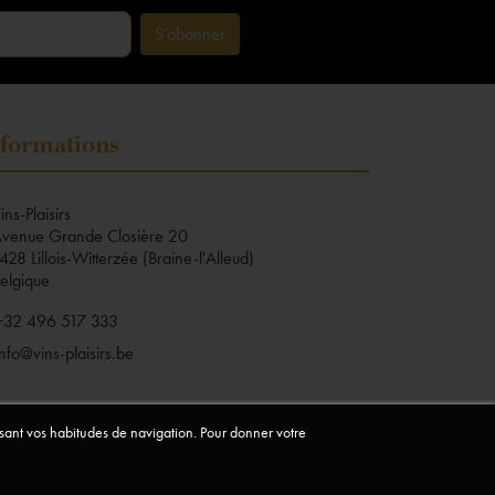
formations
ins-Plaisirs
venue Grande Closière 20
428 Lillois-Witterzée (Braine-l'Alleud)
elgique
+32 496 517 333
info@vins-plaisirs.be
lysant vos habitudes de navigation. Pour donner votre