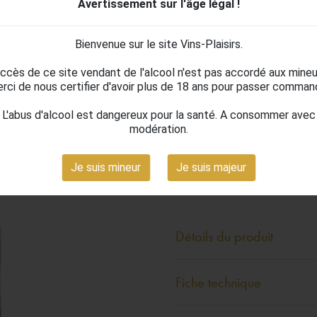
Avertissement sur l'âge légal !
Les Petits Clém
Bienvenue sur le site Vins-Plaisirs.
accès de ce site vendant de l'alcool n'est pas accordé aux mineu
8,02 €
rci de nous certifier d'avoir plus de 18 ans pour passer comman
TTC
L'abus d'alcool est dangereux pour la santé. A consommer avec
Clément Termes Sud Ouest.
modération.



Je suis mineur
Je suis majeur
Détails du produit
Fiche technique