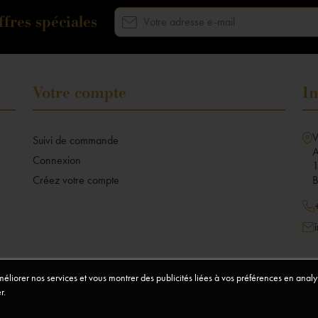
fres spéciales
Votre compte
In
V
Suivi de commande
A
Connexion
1
Créez votre compte
B
améliorer nos services et vous montrer des publicités liées à vos préférences en ana
r.