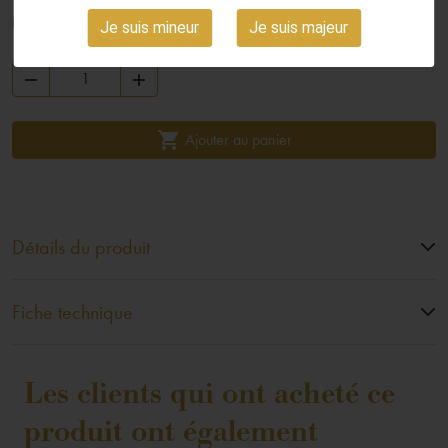
Robe rose brillant. Bouquet discret et délicat, vin sec sans acidité.
Je suis mineur
Je suis majeur



Ajouter au panier
Détails du produit
Fiche technique
Les clients qui ont acheté ce
produit ont également