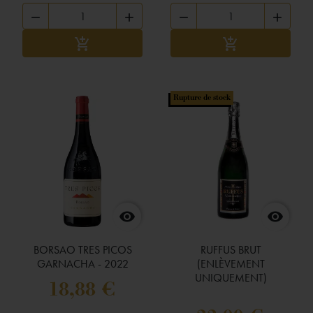




Ajouter au panier
Ajouter au panier


Rupture de stock


BORSAO TRES PICOS
RUFFUS BRUT
GARNACHA - 2022
(ENLÈVEMENT
UNIQUEMENT)
18,88 €