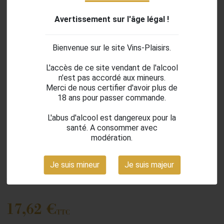
Avertissement sur l'âge légal !
Bienvenue sur le site Vins-Plaisirs.
L'accès de ce site vendant de l'alcool
n'est pas accordé aux mineurs.
Merci de nous certifier d'avoir plus de
18 ans pour passer commande.
L'abus d'alcool est dangereux pour la
santé. A consommer avec
search
modération.
Je suis mineur
Je suis majeur
Salentein Réserve Malbec - 2023
17,62 €
TTC