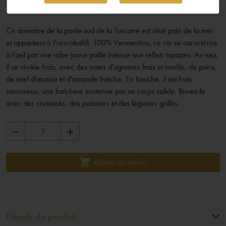
17,16 €
TTC
Ce domaine de la partie sud de la Toscane est situé près de la mer
et appartient à Frescobaldi. 100% Vermentino, ce vin se caractérise
à l’œil par une robe jaune paille intense aux reflets topazes. Au nez,
il se révèle frais, avec des notes d'agrumes frais et confits, de poire,
de miel d'acacia et d'amande fraîche. En bouche, il est frais
savoureux, une fraîcheur soutenue par un corps solide. Buvez-le
avec des crustacés, des poissons et des légumes grillés.



Ajouter au panier
Détails du produit