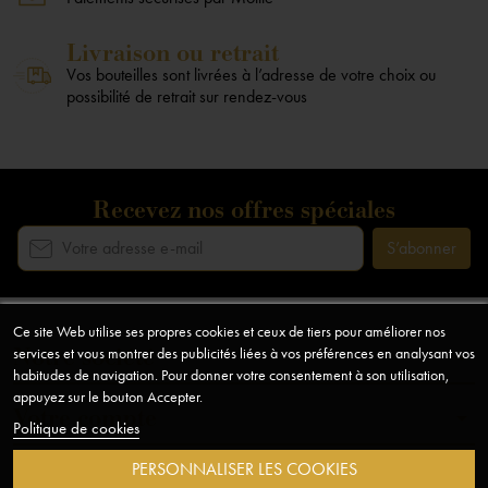
Livraison ou retrait
Vos bouteilles sont livrées à l’adresse de votre choix ou
possibilité de retrait sur rendez-vous
Recevez nos offres spéciales
Ce site Web utilise ses propres cookies et ceux de tiers pour améliorer nos
Notre société
arrow_drop_down
services et vous montrer des publicités liées à vos préférences en analysant vos
habitudes de navigation. Pour donner votre consentement à son utilisation,
appuyez sur le bouton Accepter.
Votre compte
arrow_drop_down
Politique de cookies
PERSONNALISER LES COOKIES
Informations
arrow_drop_down