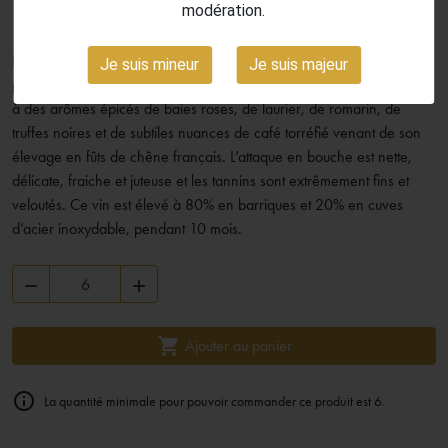
14,60 €
modération.
TTC
Elaboré exclusivement à partir de Carménère, ce millésime 2021
Je suis mineur
Je suis majeur
présente une grande intensité, des notes de fruits des bois associées
à des arômes épicés de baies roses, de laurier, de romarin, de
truffes noires et de subtiles nuances de café torréfié venant de son
élevage en fûts de chêne français. L’attaque en bouche est nette,
délicate, fraiche et juteuse et les tannins sont extrêmement fins et
veloutés. Ce vin est élevé à 80% en barriques et 20% en cuves
d’acier inoxydable, pendant 10 mois.



Ajouter au panier

La quantité minimale pour pouvoir commander ce produit est 6.