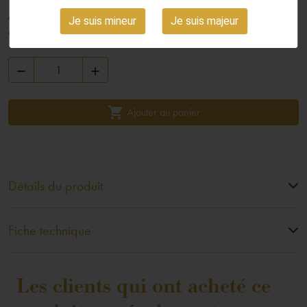
Arômes de fruits exotiques bien mûrs, accompagnés de notes de
Je suis mineur
Je suis majeur
caramel au lait. Bouche souple, notes briochées. Finale longue.



Ajouter au panier
Détails du produit
Fiche technique
Les clients qui ont acheté ce