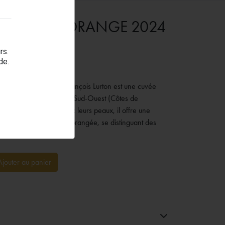
CHES VIN ORANGE 2024
rs.
de.
Fumées Blanches de François Lurton est une cuvée
 Sauvignon Blanc dans le Sud-Ouest (Côtes de
 de raisins blancs avec leurs peaux, il offre une
ntenses, et une couleur orangée, se distinguant des
Ajouter au panier