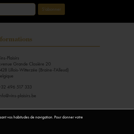
formations
ins-Plaisirs
venue Grande Closière 20
428 Lillois-Witterzée (Braine-l'Alleud)
elgique
+32 496 517 333
info@vins-plaisirs.be
lysant vos habitudes de navigation. Pour donner votre