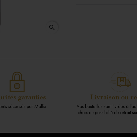
search
urités garanties
Livraison ou re
nts sécurisés par Mollie
Vos bouteilles sont livrées à l’a
choix ou possibilité de retrait s