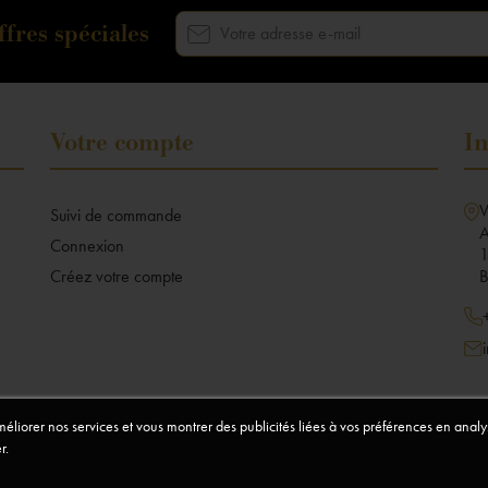
fres spéciales
Votre compte
In
V
Suivi de commande
A
Connexion
1
Créez votre compte
B
améliorer nos services et vous montrer des publicités liées à vos préférences en ana
r.