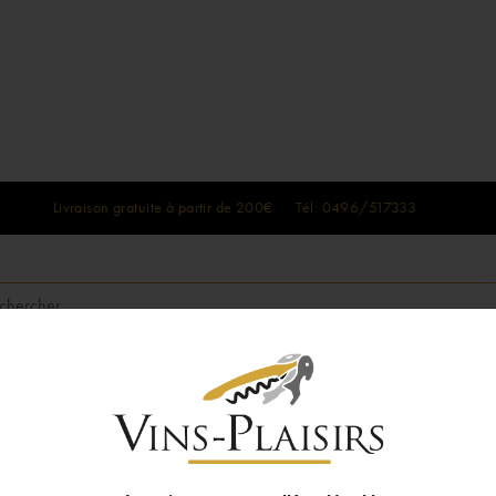
Livraison gratuite à partir de 200€ Tél: 0496/517333
SPIRITUEUX
BOX DE VINS