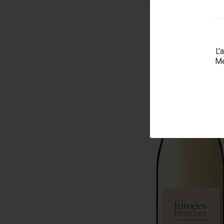
L'
Me