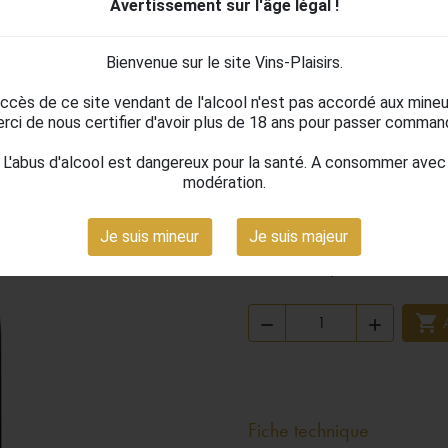
Avertissement sur l'âge légal !
FUMEES BLAN
Bienvenue sur le site Vins-Plaisirs.
accès de ce site vendant de l'alcool n'est pas accordé aux mineu
10,59 €
rci de nous certifier d'avoir plus de 18 ans pour passer comman
TTC
L'abus d'alcool est dangereux pour la santé. A consommer avec
Le vin orange de la gamme Les 
modération.
originale, élaborée à partir de
Gascogne). Issu de la macération
Je suis mineur
Je suis majeur
structure tannique, des arômes i
blancs classiques.



Fiche technique