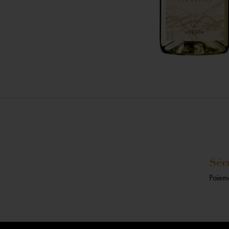
Séc
Paieme