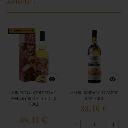
acheté :
Rupture de stock


HINOTORI GOLDORAK
HENRI BARDOUIN PASTIS
WHISKY RED PEATED ED
45% 70CL
70CL
33,16 €
89,41 €

