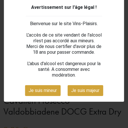
Avertissement sur l'âge légal !
Bienvenue sur le site Vins-Plaisirs.
L'accès de ce site vendant de l'alcool
n'est pas accordé aux mineurs.
Merci de nous certifier d'avoir plus de
18 ans pour passer commande.
L'abus d'alcool est dangereux pour la
santé. A consommer avec
search
modération.
Je suis mineur
Je suis majeur
Cavalieri Prosecco
Valdobbiadene DOCG Extra Dry