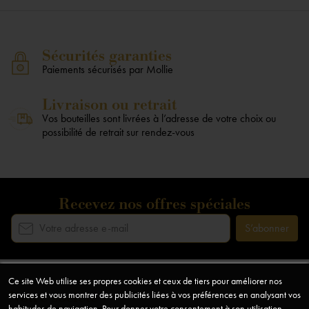
Sécurités garanties
Paiements sécurisés par Mollie
Livraison ou retrait
Vos bouteilles sont livrées à l’adresse de votre choix ou
possibilité de retrait sur rendez-vous
Recevez nos offres spéciales
Ce site Web utilise ses propres cookies et ceux de tiers pour améliorer nos
Notre société
services et vous montrer des publicités liées à vos préférences en analysant vos
arrow_drop_down
habitudes de navigation. Pour donner votre consentement à son utilisation,