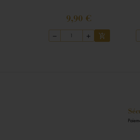
9,90 €



Ajouter au panier
Séc
Paieme