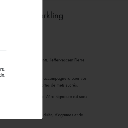
rdonnay Sparkling
ets brillants et scintillants, l'effervescent Pierre
bulle fine et délicate.
rs.
de.
ierre Zéro Signature vous accompagnera pour vos
l'apéritif qu'avec toutes sortes de mets sucrés.
té et d’élégance, le Pierre Zéro Signature est sans
 d'aromes et de sulfites.
c des notes de fruits acidulés, d’agrumes et de