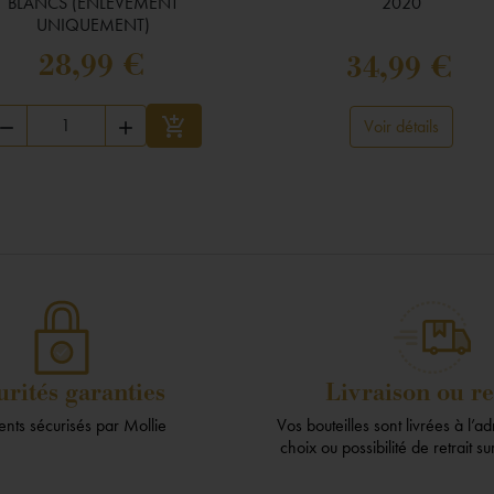
BLANCS (ENLÈVEMENT
2020
UNIQUEMENT)
28,99 €
34,99 €

Voir détails


Ajouter au panier
urités garanties
Livraison ou re
nts sécurisés par Mollie
Vos bouteilles sont livrées à l’a
choix ou possibilité de retrait s