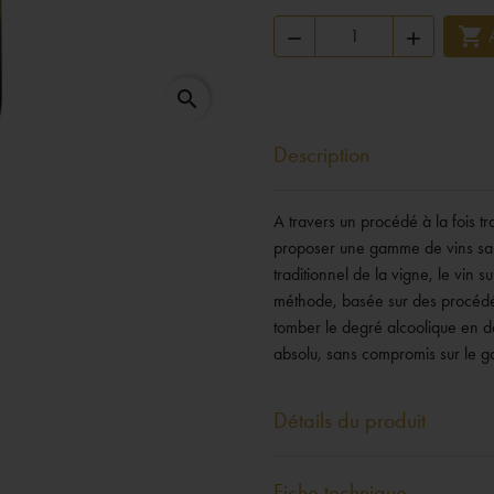



search
Description
A travers un procédé à la fois tr
proposer une gamme de vins sans
traditionnel de la vigne, le vin
méthode, basée sur des procédés t
tomber le degré alcoolique en d
absolu, sans compromis sur le go
Détails du produit
Fiche technique