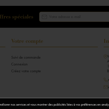
fres spéciales
Votre compte
In
V
Suivi de commande
A
Connexion
1
Créez votre compte
B
améliorer nos services et vous montrer des publicités liées à vos préférences en ana