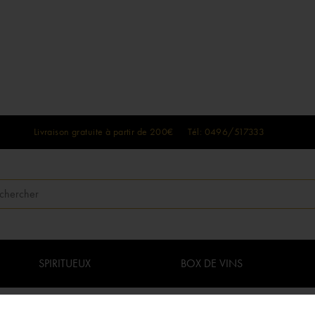
Livraison gratuite à partir de 200€ Tél: 0496/517333
SPIRITUEUX
BOX DE VINS