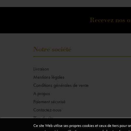
Recevez nos of
Notre société
Livraison
Mentions légales
Conditions générales de vente
A propos
Paiement sécurisé
Contactez-nous
Plan du site
Ce site Web utilise ses propres cookies et ceux de tiers pour 
Magasins