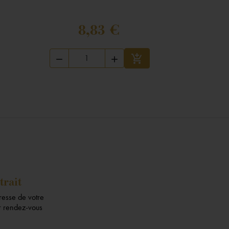
8,83 €



Ajouter au panier
trait
dresse de votre
ur rendez-vous