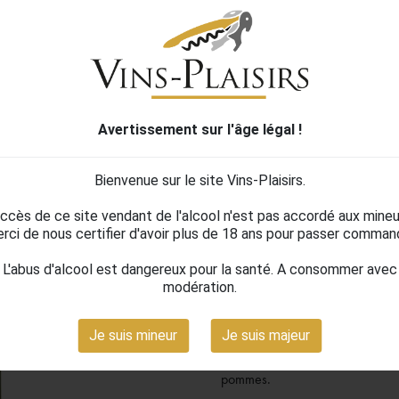
Pierre zéro Cha
Signature
Avertissement sur l'âge légal !
12,24 €
TTC
Bienvenue sur le site Vins-Plaisirs.
Avec sa couleur jaune pâle aux refl
Signature 0% Blanc séduit par sa 
accès de ce site vendant de l'alcool n'est pas accordé aux mineu
rci de nous certifier d'avoir plus de 18 ans pour passer comman
Non alcoolisé, l'effervescent P
occasions festives, aussi bien à 
L'abus d'alcool est dangereux pour la santé. A consommer avec
modération.
Alliance de délicatesse, de pure
ajout de sucre, de conservateurs,
Je suis mineur
Je suis majeur
Arômes minéraux et briochés ave
pommes.