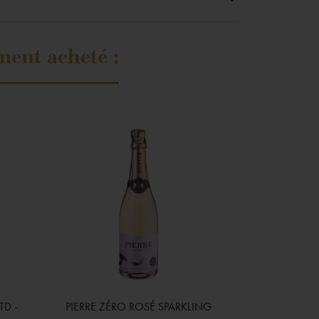
ment acheté :
TD -
PIERRE ZÉRO ROSÉ SPARKLING

Aperçu rapide