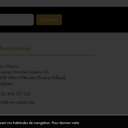
formations
ins-Plaisirs
venue Grande Closière 20
428 Lillois-Witterzée (Braine-l'Alleud)
elgique
+32 496 517 333
info@vins-plaisirs.be
lysant vos habitudes de navigation. Pour donner votre