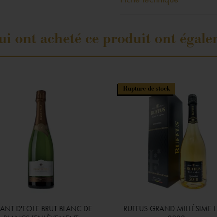
qui ont acheté ce produit ont égale
Rupture de stock
ANT D'EOLE BRUT BLANC DE
RUFFUS GRAND MILLÉSIME L

Aperçu rapide

Aperçu rapide