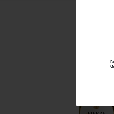
L'
Me